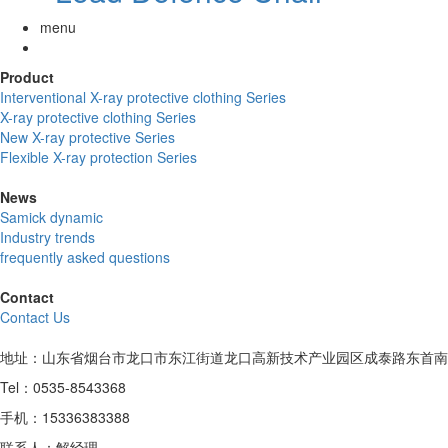
menu
Product
Interventional X-ray protective clothing Series
X-ray protective clothing Series
New X-ray protective Series
Flexible X-ray protection Series
News
Samick dynamic
Industry trends
frequently asked questions
Contact
Contact Us
地址：山东省烟台市龙口市东江街道龙口高新技术产业园区成泰路东首南
Tel：0535-8543368
手机：15336383388
联系人：解经理