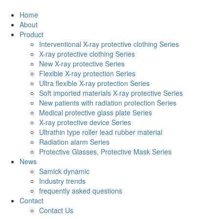
Home
About
Product
Interventional X-ray protective clothing Series
X-ray protective clothing Series
New X-ray protective Series
Flexible X-ray protection Series
Ultra flexible X-ray protection Series
Soft imported materials X-ray protective Series
New patients with radiation protection Series
Medical protective glass plate Series
X-ray protective device Series
Ultrathin type roller lead rubber material
Radiation alarm Series
Protective Glasses, Protective Mask Series
News
Samick dynamic
Industry trends
frequently asked questions
Contact
Contact Us